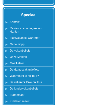
Speciaal
Kontakt
Reviews / ervaringen van
klanten
Fietsvakantie, waarom?
Geheimtipp
De vakantiefiets
Onze Merken
Maatfietsen
De damesvakantiefiets
Waarom Bike on Tour?
Bestellen bij Bike on Tour
De kindervakantiefiets
Framemaat
Kinderen mee?