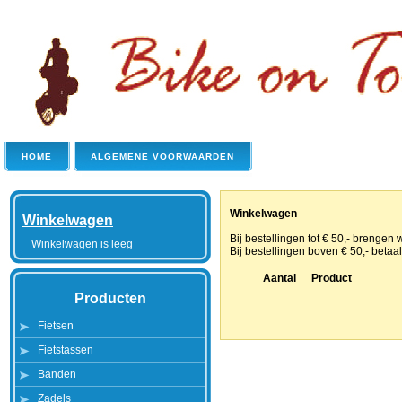
HOME
ALGEMENE VOORWAARDEN
Winkelwagen
Winkelwagen
Bij bestellingen tot € 50,- brengen 
Winkelwagen is leeg
Bij bestellingen boven € 50,- betaa
Aantal
Product
Producten
Fietsen
Fietstassen
Banden
Zadels