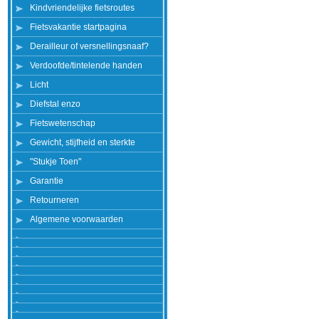
Kindvriendelijke fietsroutes
Fietsvakantie startpagina
Derailleur of versnellingsnaaf?
Verdoofde/tintelende handen
Licht
Diefstal enzo
Fietswetenschap
Gewicht, stijfheid en sterkte
"Stukje Toen"
Garantie
Retourneren
Algemene voorwaarden