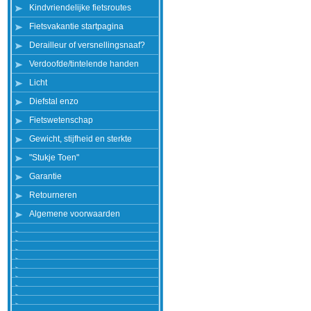
Kindvriendelijke fietsroutes
Fietsvakantie startpagina
Derailleur of versnellingsnaaf?
Verdoofde/tintelende handen
Licht
Diefstal enzo
Fietswetenschap
Gewicht, stijfheid en sterkte
"Stukje Toen"
Garantie
Retourneren
Algemene voorwaarden