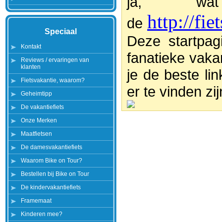
ja, wat
http://fie
de
Speciaal
Deze startpag
Kontakt
fanatieke vakan
Reviews / ervaringen van
klanten
je de beste li
Fietsvakantie, waarom?
er te vinden zi
Geheimtipp
De vakantiefiets
Onze Merken
Maatfietsen
De damesvakantiefiets
Waarom Bike on Tour?
Bestellen bij Bike on Tour
De kindervakantiefiets
Framemaat
Kinderen mee?