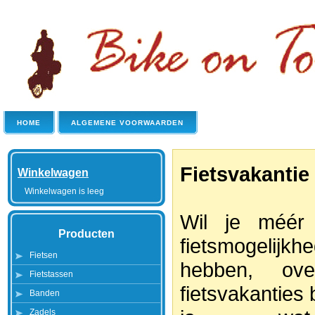
HOME
ALGEMENE VOORWAARDEN
Fietsvakantie
Winkelwagen
Winkelwagen is leeg
Wil je méér 
Producten
fietsmogelijkh
Fietsen
hebben, ove
Fietstassen
fietsvakanties 
Banden
Zadels