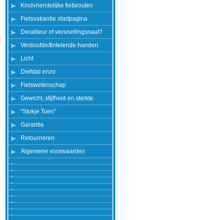
Kindvriendelijke fietsroutes
Fietsvakantie startpagina
Derailleur of versnellingsnaaf?
Verdoofde/tintelende handen
Licht
Diefstal enzo
Fietswetenschap
Gewicht, stijfheid en sterkte
"Stukje Toen"
Garantie
Retourneren
Algemene voorwaarden