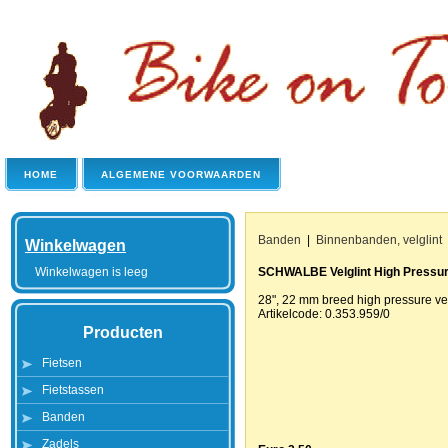
HOME
ALGEMENE VOORWAARDEN
Banden
|
Binnenbanden, velglint
Winkelwagen
Winkelwagen is leeg
SCHWALBE Velglint High Pressu
28", 22 mm breed high pressure vel
Artikelcode: 0.353.959/0
Producten
Fietsen
Fietstassen
Banden
Zadels