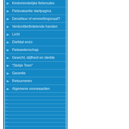
Kindvriendelijke fietsroutes
Fietsvakantie startpagina
Derailleur of versnellingsnaaf?
Verdoofde/tintelende handen
Licht
Diefstal enzo
Fietswetenschap
Gewicht, stijfheid en sterkte
"Stukje Toen"
Garantie
Retourneren
Algemene voorwaarden