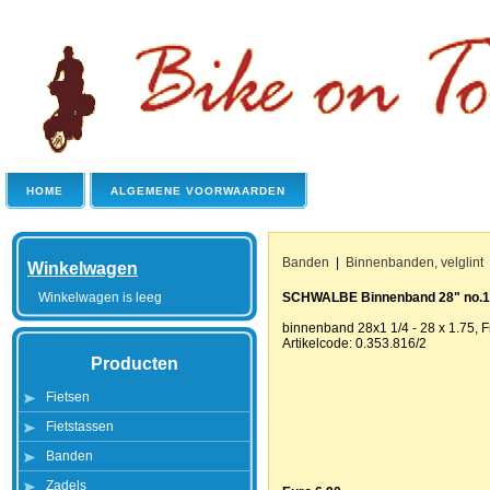
HOME
ALGEMENE VOORWAARDEN
Banden
|
Binnenbanden, velglint
Winkelwagen
Winkelwagen is leeg
SCHWALBE Binnenband 28" no.1
binnenband 28x1 1/4 - 28 x 1.75, F
Artikelcode: 0.353.816/2
Producten
Fietsen
Fietstassen
Banden
Zadels